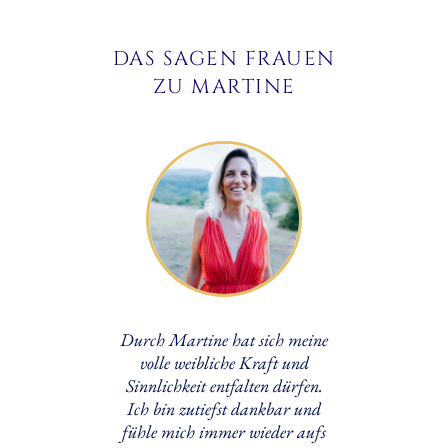
DAS SAGEN FRAUEN
ZU MARTINE
gartig zu
Durch Martine hat sich meine
Martine
e jede
volle weibliche Kraft und
healer. I
rperin in
Sinnlichkeit entfalten dürfen.
style as 
ennt: in
Ich bin zutiefst dankbar und
teach m
 ihrem
fühle mich immer wieder aufs
deeper wi