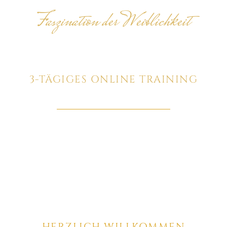
Faszination der Weiblichkeit
3-TÄGIGES ONLINE TRAINING
KOMPLIMENT & GLÜCKWUNSCH ZU
DEINER ANMELDUNG
19. - 21. SEPTEMBER 2022 - 19.00 UHR
HERZLICH WILLKOMMEN