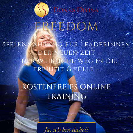
FREEDOM
seelennahrung für leaderinnen
der neuen zeit
– der weibliche weg in die
freiheit & fülle –
KOSTENFREIES ONLINE
TRAINING
Ja, ich bin dabei!