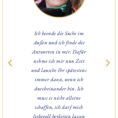
die Suche im
Ich durfte endlich
ch finde die
erkennen und verstehen,
n mir. Dafür
was mit Weiblichkeit
t
mir nun Zeit
gemeint ist. Ariane, du
Ihr spätestens
gibst mir das Gefühl, in
n, wenn ich
deinem Wohnzimmer zu
der bin. Ich
sitzen und bei dir zu sein.
cht alleine
Ich freue mich so sehr, dass
ch darf mich
ich dabei sein konnte und
gleiten lassen
all diese Erkenntnisse