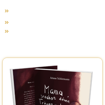
die dunkle Seite der Mutterrolle wird wahrhaftig
dargestellt
Liebe und Schmerz bestehen nebeneinander
Ich bin Hüter*in meines eigenen Gefängnisses