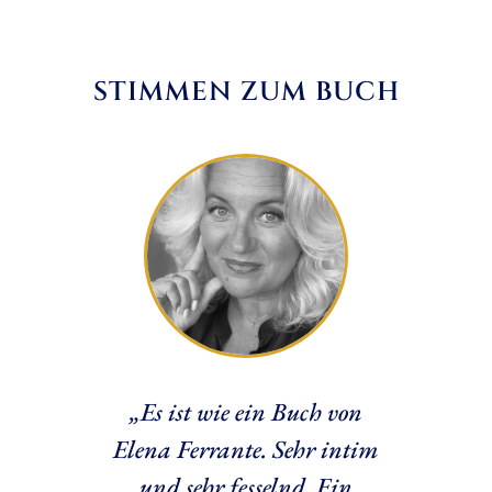
STIMMEN ZUM BUCH
o
„Es ist wie ein Buch von
„Ari
, so
Elena Ferrante. Sehr intim
rend.
und sehr fesselnd. Ein
Wahr