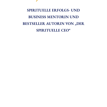
zei
SPIRITUELLE ERFOLGS- UND
se
BUSINESS MENTORIN UND
g
BESTSELLER AUTORIN VON „DER
ric
SPIRITUELLE CEO“
ihr 
Ge
Gr
Al