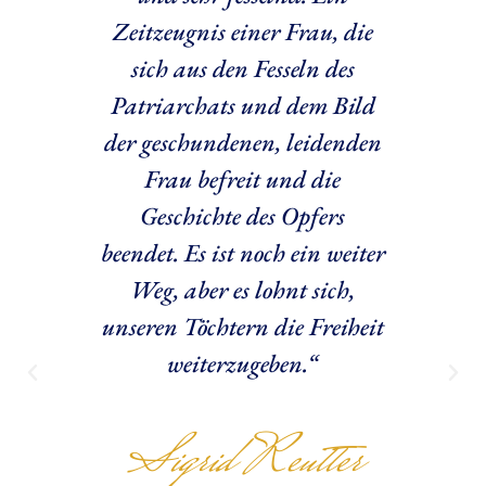
hre
Zeitzeugnis einer Frau, die
ju
ilen.
sich aus den Fesseln des
Mu
lten.
Patriarchats und dem Bild
teil
e
der geschundenen, leidenden
off
!“
Frau befreit und die
U
Geschichte des Opfers
A
beendet. Es ist noch ein weiter
M
l
Weg, aber es lohnt sich,
unseren Töchtern die Freiheit
ti
NTE
weiterzugeben.“
RIN
Ve
und 
Sigrid Reutter
in 